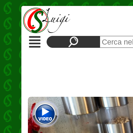
Ricette
Contorni
Antipasti
Pane
e
pizza
Vegetariane
Pasta
Riso
Classiche
Carne