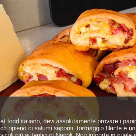
reet food italiano, devi assolutamente provare i pan
cco ripieno di salumi saporiti, formaggio filante e u
vicoli più autentici di Napoli. Non importa in quale a