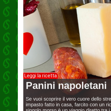
Pesce
Preparazioni
di base
Cibo
da
strada
Leggi la ricetta
Panini napoletani
Se vuoi scoprire il vero cuore dello st
impasto fatto in casa, farcito con un ri
singolo morso è un viaggio diretto tra i 