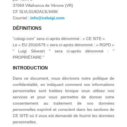
de base
37069 Villafranca de Vérone (VR)
L'alimentation
CF SLVLGU82A13L949K
de rue
Courriel :
inf
o@c
sluigi.com
DÉFINITIONS
“csluigi.com”
sera ci-après dénommé : « CE SITE »
Le «
EU 2016/679
» sera ci-après dénommé : « RGPD »
"
Luigi Silvestri
" sera ci-après dénommé : "
PROPRIÉTAIRE "
INTRODUCTION
Dans ce document, nous décrivons notre politique de
confidentialité, en indiquant comment vos informations
personnelles sont traitées lorsque vous utilisez nos
services et pour vous permettre de donner votre
consentement au traitement de vos données
personnelles exprimé et conscient dans les sections de
CE SITE où il vous est demandé de fournir les données
personnelles.