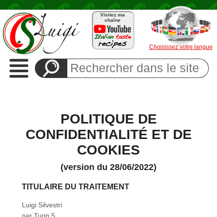
Visitez ma
chaîne
Choisissez votre langue
Recettes
Plats
d'accompagnement
Apéritifs
Pain
et
POLITIQUE DE
pizza
CONFIDENTIALITÉ ET DE
Végétarien
Pâtes
COOKIES
Riz
(version du 28/06/2022)
Classique
Viande
TITULAIRE DU TRAITEMENT
Poisson
Luigi Silvestri
Préparations
par Turin 5